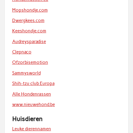
Mopshondje.com
Dwergkees.com
Keeshondje.com
Audreysparadise
Clepnaco
Ofzorbisemotion
Sammysworld
Shih-tzu club Europa
Alle Hondenrassen
www.nieuwehond.be
Huisdieren
Leuke dierennamen