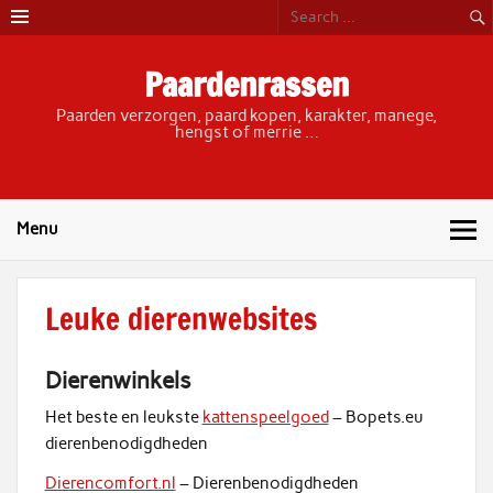
Skip
to
content
Paardenrassen
Paarden verzorgen, paard kopen, karakter, manege,
hengst of merrie …
Menu
Leuke dierenwebsites
Dierenwinkels
Het beste en leukste
kattenspeelgoed
– Bopets.eu
dierenbenodigdheden
Dierencomfort.nl
– Dierenbenodigdheden