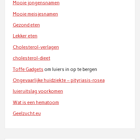
Mooie jongensnamen
Mooie meisjesnamen
Gezond eten
Lekker eten
Cholesterol-verlagen
cholesterol-dieet
Toffe Gadgets
om luiers in op te bergen
Ongevaarlijke huidziekte – pityriasis-rosea
luieruitslag voorkomen
Wat is een hematoom
Geelzucht.eu