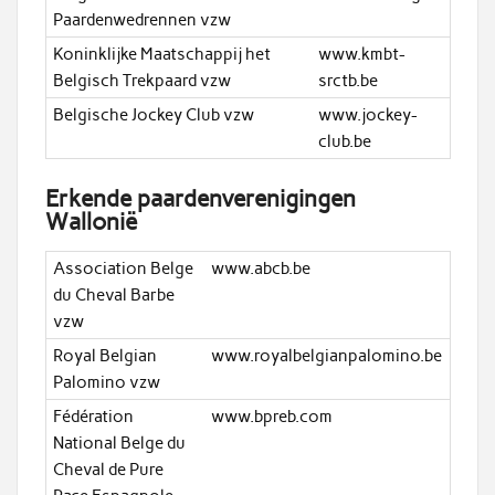
Paardenwedrennen vzw
Koninklijke Maatschappij het
www.kmbt-
Belgisch Trekpaard vzw
srctb.be
Belgische Jockey Club vzw
www.jockey-
club.be
Erkende paardenverenigingen
Wallonië
Association Belge
www.abcb.be
du Cheval Barbe
vzw
Royal Belgian
www.royalbelgianpalomino.be
Palomino vzw
Fédération
www.bpreb.com
National Belge du
Cheval de Pure