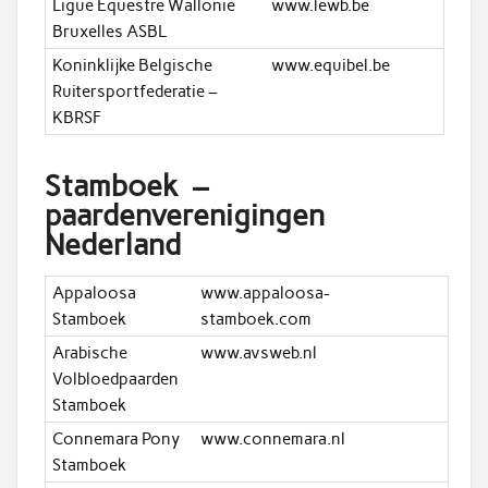
Ligue Equestre Wallonie
www.lewb.be
Bruxelles ASBL
Koninklijke Belgische
www.equibel.be
Ruitersportfederatie –
KBRSF
Stamboek –
paardenverenigingen
Nederland
Appaloosa
www.appaloosa-
Stamboek
stamboek.com
Arabische
www.avsweb.nl
Volbloedpaarden
Stamboek
Connemara Pony
www.connemara.nl
Stamboek