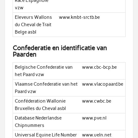
Race Espagnole
vzw
Eleveurs Wallons
www.kmbt-srctb.be
du Cheval de Trait
Belge asbl
Confederatie en identificatie van
Paarden
Belgische Confederatie van
www.cbc-bcp.be
het Paard vzw
Vlaamse Confederatie van het
www.vlacopaard.be
Paard vzw
Conféderation Wallonie
www.cwbc.be
Bruxelles du Cheval asbl
Database Nederlandse
www.pve.nl
Chipnummers
Universal Equine Life Number
www.ueln.net