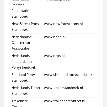
Paarden
Registratie
Stamboek
New Forest Pony
www.newforestpony.nl
Stamboek
Nederlandse
www.nqah.nl
Quarterhorse
Associatie
Nederlands
www.nrps.nl
Rijpaarden en
Ponystamboek
Shetland Pony
www.shetlandponystamboek.nl
Stamboek
Nederlands Tinker
www.tinkerstamboek.nl
Stamboek
Trakehner
www.trakehnercontact.nl
Contact