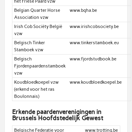
het Friese Paard vzw
Belgian Quarter Horse
www.bqha.be
Association vzw
Irish Cob Sociëty België
www.irishcobsociety.be
vzw
Belgisch Tinker
www.tinkerstamboek.eu
Stamboek vzw
Belgisch
www.fjordstudbook.be
Fjordenpaardenstamboek
vzw
Koudbloedkoepel vzw
www.koudbloedkoepel.be
(erkend voor het ras
Boulonnais)
Erkende paardenverenigingen in
Brussels Hoofdstedelijk Gewest
Belgische Federatie voor
www.trotting.be