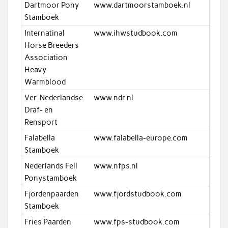
Dartmoor Pony
www.dartmoorstamboek.nl
Stamboek
Internatinal
www.ihwstudbook.com
Horse Breeders
Association
Heavy
Warmblood
Ver. Nederlandse
www.ndr.nl
Draf- en
Rensport
Falabella
www.falabella-europe.com
Stamboek
Nederlands Fell
www.nfps.nl
Ponystamboek
Fjordenpaarden
www.fjordstudbook.com
Stamboek
Fries Paarden
www.fps-studbook.com