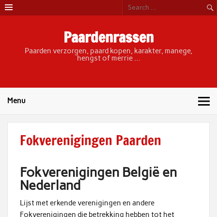
Skip
to
content
Paardenrassen
Paarden verzorgen, paard kopen, karakter, manege,
hengst of merrie …
Menu
Fokverenigingen Paarden
Fokverenigingen België en
Nederland
Lijst met erkende verenigingen en andere
Fokverenigingen die betrekking hebben tot het