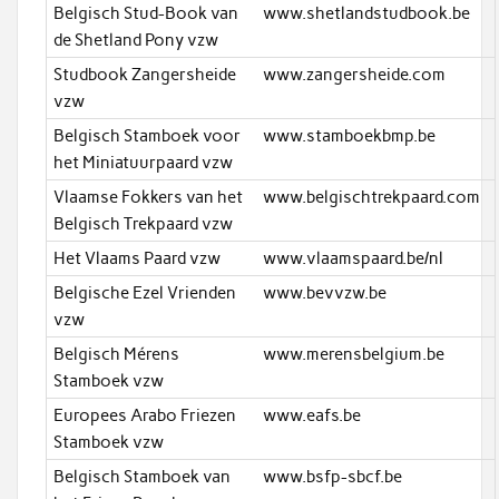
Belgisch Stud-Book van
www.shetlandstudbook.be
de Shetland Pony vzw
Studbook Zangersheide
www.zangersheide.com
vzw
Belgisch Stamboek voor
www.stamboekbmp.be
het Miniatuurpaard vzw
Vlaamse Fokkers van het
www.belgischtrekpaard.com
Belgisch Trekpaard vzw
Het Vlaams Paard vzw
www.vlaamspaard.be/nl
Belgische Ezel Vrienden
www.bevvzw.be
vzw
Belgisch Mérens
www.merensbelgium.be
Stamboek vzw
Europees Arabo Friezen
www.eafs.be
Stamboek vzw
Belgisch Stamboek van
www.bsfp-sbcf.be