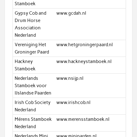
Stamboek
Gypsy Cob and
www.gcdah.nl
Drum Horse
Association
Nederland
Vereniging Het
www.hetgroningerpaard.nl
Groninger Paard
Hackney
www.hackneystamboek.nl
Stamboek
Nederlands
www.nsijp.nl
Stamboek voor
IJslandse Paarden
Irish Cob Society
www.irishcob.nl
Nederland
Mérens Stamboek
www.merensstamboek.nl
Nederland
Nederlands Mini
www.miniparden.nl